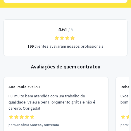
4.61
/
5
199
clientes avaliaram nossos profissionais
Avaliações de quem contratou
Ana Paula
avaliou:
Rober
Fui muito bem atendida com um trabalho de
Excel
qualidade. Valeu a pena, orçamento grátis e não é
bom p
careiro. Obrigada!
para
Antônio Santos
/
Nintendo
para
V