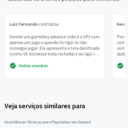
Luiz Fernando
contratou
Kevin
Ganhei um gameboy advance (não é o SP) com
Possu
apenas um jogo e quando fui ligá-lo não
com j
consegui jogar. Ele apresenta a tela danificada
somen
(como SE estivesse toda rachada) e ao ligá-lo
áudio
apenas mos...
conso
Pedido atendido
Veja serviços similares para
Assistências Técnicas para Playstation em Sumaré