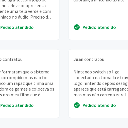
 no televisor apresenta
nte uma tela verde e com
hiado no áudio. Preciso de
écnico que entenda de
Pedido atendido
Pedido atendido
oles antigos p...
o
contratou
Juan
contratou
nformaram que o sistema
Nintendo switch só liga
 corrompido mas não foi
conectado na tomada e trav
ico um rapaz que tinha uma
logo nintendo depois deslig
dora de games e colocava os
aparece que está carregand
s pro meu filho que é
mas mas não carrega geral
sta
Pedido atendido
Pedido atendido