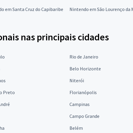
do em Santa Cruz do Capibaribe
Nintendo em São Lourenço da 
onais nas principais cidades
ulo
Rio de Janeiro
a
Belo Horizonte
hos
Niterói
o Preto
Florianópolis
André
Campinas
s
Campo Grande
lha
Belém