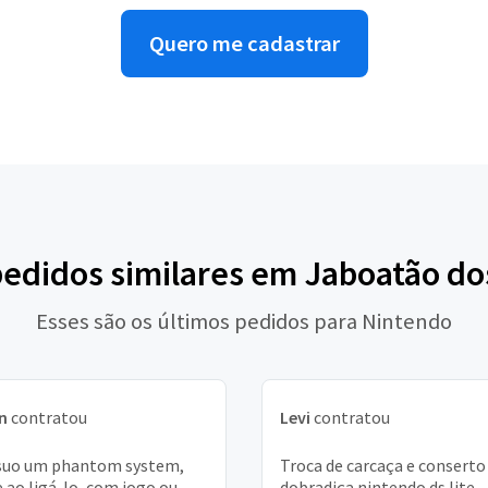
Quero me cadastrar
pedidos similares em Jaboatão d
Esses são os últimos pedidos para Nintendo
n
contratou
Levi
contratou
suo um phantom system,
Troca de carcaça e conserto
 ao ligá-lo, com jogo ou
dobradiça nintendo ds lite