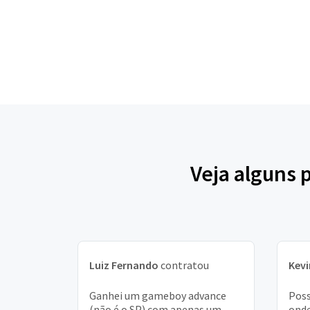
Veja alguns 
Luiz Fernando
contratou
Kevi
Ganhei um gameboy advance
Pos
(não é o SP) com apenas um
onde