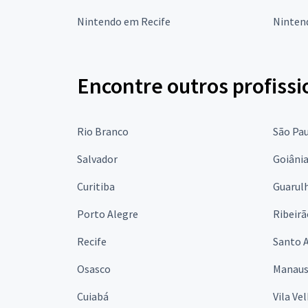
Nintendo em Recife
Ninten
Encontre outros profissi
Rio Branco
São Pa
Salvador
Goiâni
Curitiba
Guarul
Porto Alegre
Ribeirã
Recife
Santo 
Osasco
Manau
Cuiabá
Vila Ve