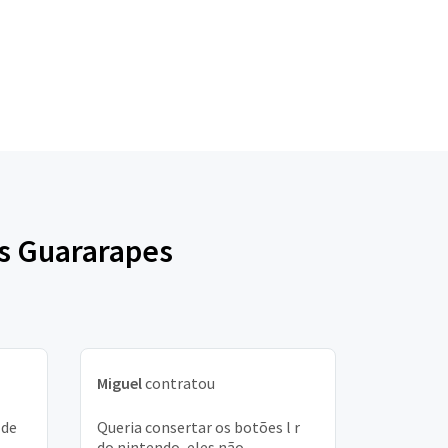
os Guararapes
Miguel
contratou
 de
Queria consertar os botões l r
do nintendo, eles não