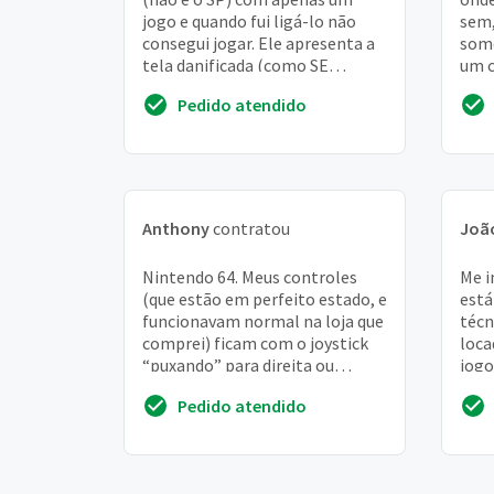
jogo e quando fui ligá-lo não
sem,
consegui jogar. Ele apresenta a
some
tela danificada (como SE
um c
estivesse toda rachada) e ao
um t
Pedido atendido
ligá-lo apenas mos...
cons
Anthony
contratou
Joã
Nintendo 64. Meus controles
Me i
(que estão em perfeito estado, e
está
funcionavam normal na loja que
técn
comprei) ficam com o joystick
loca
“puxando” para direita ou
jogo
esquerda mesmo sem encostar
auti
Pedido atendido
no controle