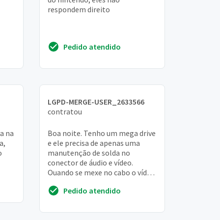
respondem direito
Pedido atendido
LGPD-MERGE-USER_2633566
contratou
a na
Boa noite. Tenho um mega drive
a,
e ele precisa de apenas uma
o
manutenção de solda no
conector de áudio e vídeo.
Quando se mexe no cabo o vídeo
game perde o som. A imagem
Pedido atendido
permanece perfeita. ...