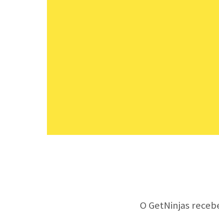
O GetNinjas receb