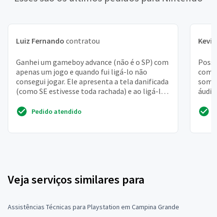
Luiz Fernando
contratou
Kevin
Ganhei um gameboy advance (não é o SP) com
Possu
apenas um jogo e quando fui ligá-lo não
com j
consegui jogar. Ele apresenta a tela danificada
somen
(como SE estivesse toda rachada) e ao ligá-lo
áudio
apenas mos...
conso
Pedido atendido
Veja serviços similares para
Assistências Técnicas para Playstation em Campina Grande