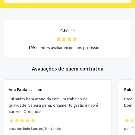
4.61
/
5
199
clientes avaliaram nossos profissionais
Avaliações de quem contratou
Ana Paula
avaliou:
Rober
Fui muito bem atendida com um trabalho de
Excel
qualidade. Valeu a pena, orçamento grátis e não é
bom p
careiro. Obrigada!
para
Antônio Santos
/
Nintendo
para
V