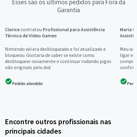
Esses são os últimos pedidos para Fora da
Garantia
Clarice
contratou
Profissional para Assistência
Maria F
Técnica de Video Games
Assistê
Nintendo wii era desbloqueado e foi atualizado e
Meu wii
bloqueou. Gostaria de saber se existe como
ligar el
desbloquear novamente e continuar rodando jogos
comprei 
não originais pelo dvd
confirme
Pedido atendido
Pedi
Encontre outros profissionais nas
principais cidades