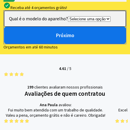
Receba até 4 orçamentos grátis!
Qual é o modelo do aparelho?
Próximo
Orçamentos em até 60 minutos
4.61
/
5
199
clientes avaliaram nossos profissionais
Avaliações de quem contratou
Ana Paula
avaliou:
Fui muito bem atendida com um trabalho de qualidade.
Excele
Valeu a pena, orçamento grátis e não é careiro. Obrigada!