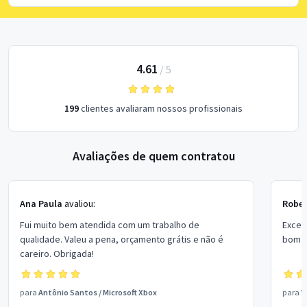
4.61
/
5
199
clientes avaliaram nossos profissionais
Avaliações de quem contratou
Ana Paula
avaliou:
Rober
Fui muito bem atendida com um trabalho de
Excel
qualidade. Valeu a pena, orçamento grátis e não é
bom p
careiro. Obrigada!
para
Antônio Santos
/
Microsoft Xbox
para
V