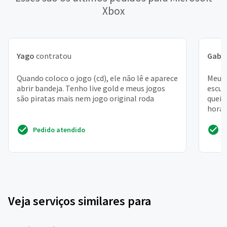
Xbox
Yago
contratou
Gabri
Quando coloco o jogo (cd), ele não lê e aparece
Meu i
abrir bandeja. Tenho live gold e meus jogos
escut
são piratas mais nem jogo original roda
queim
hora 
Pedido atendido
Veja serviços similares para