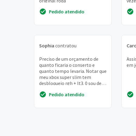
original roda
veze
cons
Pedido atendido
Sophia
contratou
Caro
Preciso de um orçamento de
Assi
quanto ficaria o conserto e
em j
quanto tempo levaria. Notar que
meu xbox super slim tem
desbloqueio rgh + lt3. 0 sou de
santos /SP
Pedido atendido