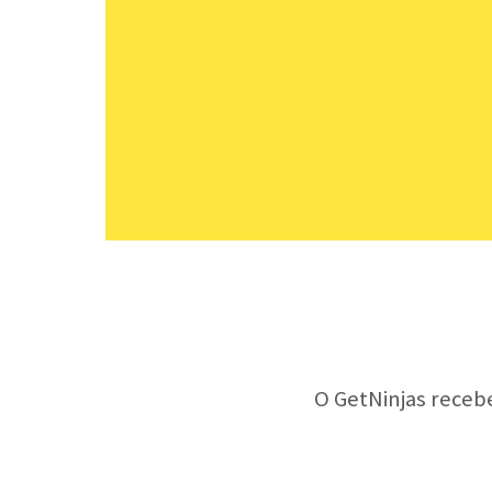
O GetNinjas receb