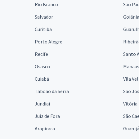
Rio Branco
São Pa
Salvador
Goiâni
Curitiba
Guarul
Porto Alegre
Ribeirã
Recife
Santo 
Osasco
Manau
Cuiabá
Vila Ve
Taboão da Serra
São Jo
Jundiaí
Vitória
Juiz de Fora
São Cae
Arapiraca
Guaruj