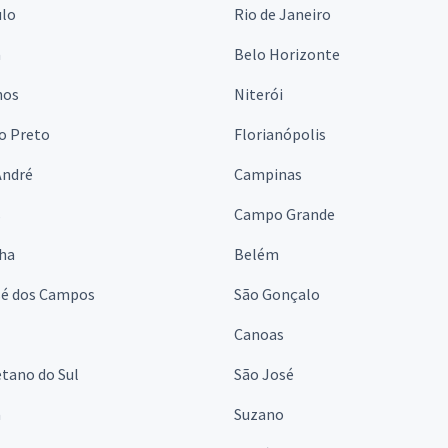
ulo
Rio de Janeiro
a
Belo Horizonte
hos
Niterói
o Preto
Florianópolis
André
Campinas
s
Campo Grande
lha
Belém
sé dos Campos
São Gonçalo
Canoas
tano do Sul
São José
á
Suzano