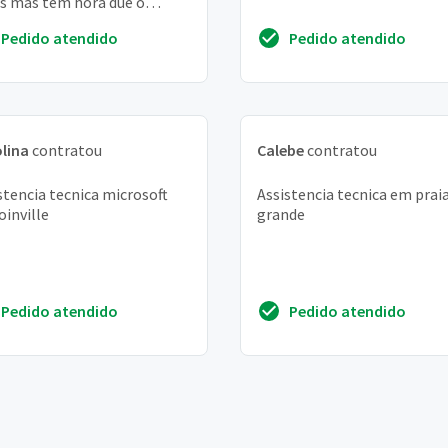
s mas tem hora que o
ole desliga o que poder
Pedido atendido
Pedido atendido
lina
contratou
Calebe
contratou
stencia tecnica microsoft
Assistencia tecnica em prai
oinville
grande
Pedido atendido
Pedido atendido