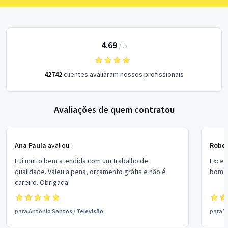
4.69
/
5
42742
clientes avaliaram nossos profissionais
Avaliações de quem contratou
Ana Paula
avaliou:
Rober
Fui muito bem atendida com um trabalho de
Excel
qualidade. Valeu a pena, orçamento grátis e não é
bom p
careiro. Obrigada!
para
Antônio Santos
/
Televisão
para
V