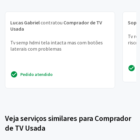
Lucas Gabriel
contratou
Comprador de TV
Soph
Usada
Tv ro
Tv semp hdmi tela intacta mas com botões
risco
laterais com problemas
Pedido atendido
Veja serviços similares para Comprador
de TV Usada