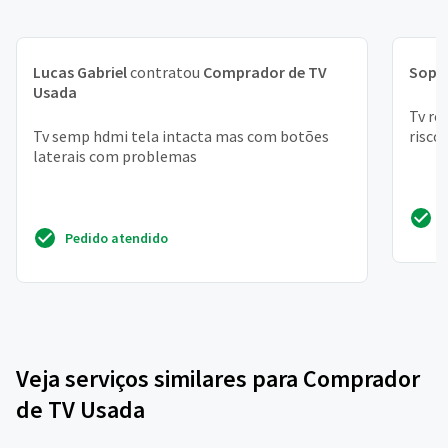
Lucas Gabriel
contratou
Comprador de TV
Soph
Usada
Tv ro
Tv semp hdmi tela intacta mas com botões
risco
laterais com problemas
Pedido atendido
Veja serviços similares para Comprador
de TV Usada