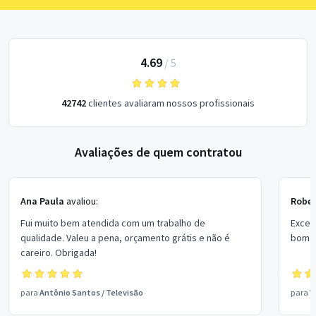
4.69
/
5
42742
clientes avaliaram nossos profissionais
Avaliações de quem contratou
Ana Paula
avaliou:
Rober
Fui muito bem atendida com um trabalho de
Excel
qualidade. Valeu a pena, orçamento grátis e não é
bom p
careiro. Obrigada!
para
Antônio Santos
/
Televisão
para
V