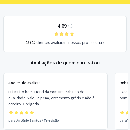
4.69
/
5
42742
clientes avaliaram nossos profissionais
Avaliações de quem contratou
Ana Paula
avaliou:
Rober
Fui muito bem atendida com um trabalho de
Excel
qualidade. Valeu a pena, orçamento grátis e não é
bom p
careiro. Obrigada!
para
Antônio Santos
/
Televisão
para
V