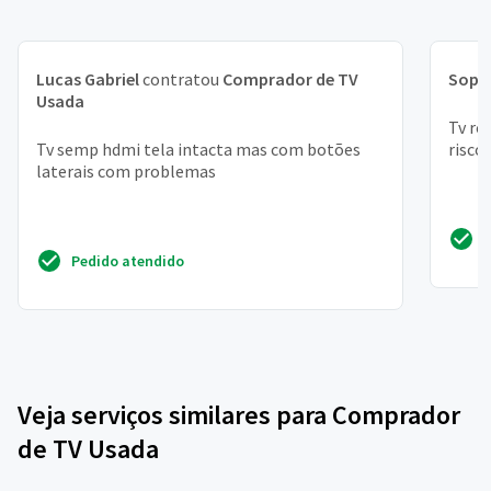
Lucas Gabriel
contratou
Comprador de TV
Soph
Usada
Tv ro
Tv semp hdmi tela intacta mas com botões
risco
laterais com problemas
Pedido atendido
Veja serviços similares para Comprador
de TV Usada