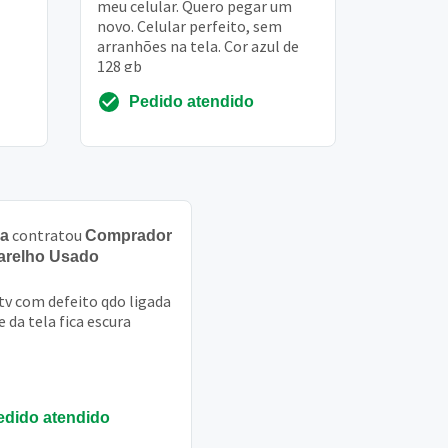
meu celular. Quero pegar um
novo. Celular perfeito, sem
arranhões na tela. Cor azul de
128 gb
Pedido atendido
contratou
sa
Comprador
arelho Usado
tv com defeito qdo ligada
 da tela fica escura
edido atendido