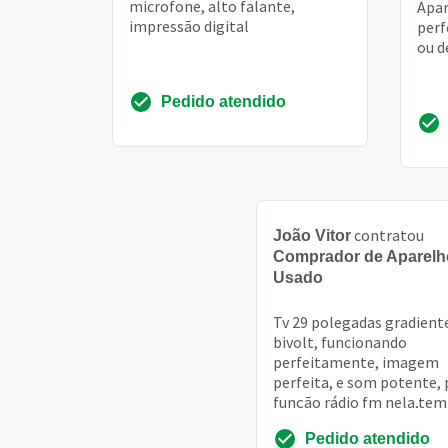
microfone, alto falante,
Apar
impressão digital
perf
ou d
Pedido atendido
contratou
João Vitor
Comprador de Aparelh
Usado
Tv 29 polegadas gradient
bivolt, funcionando
perfeitamente, imagem
perfeita, e som potente, 
função rádio fm nela,tem
entradas para conectores
Pedido atendido
conversor digital e home