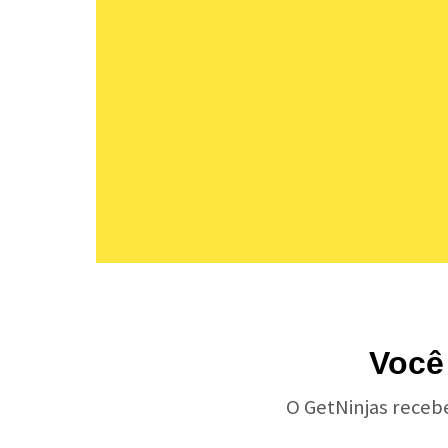
Você
O GetNinjas receb