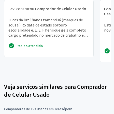
Levi
contratou
Comprador de Celular Usado
Lore
Usad
Lucas da luz 18anos tamanduá (marques de
souza ) RS date de estado solteiro
Está 
escolaridade e. E. E. F henrique geis completo
novo 
cargo pretendido no mercado de trabalho e
adquirir conhecimento ...
Pedido atendido
Veja serviços similares para Comprador
de Celular Usado
Compradores de TVs Usadas em Teresópolis