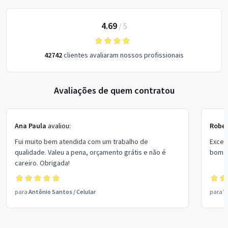
4.69
/
5
42742
clientes avaliaram nossos profissionais
Avaliações de quem contratou
Ana Paula
avaliou:
Rober
Fui muito bem atendida com um trabalho de
Excel
qualidade. Valeu a pena, orçamento grátis e não é
bom p
careiro. Obrigada!
para
Antônio Santos
/
Celular
para
V