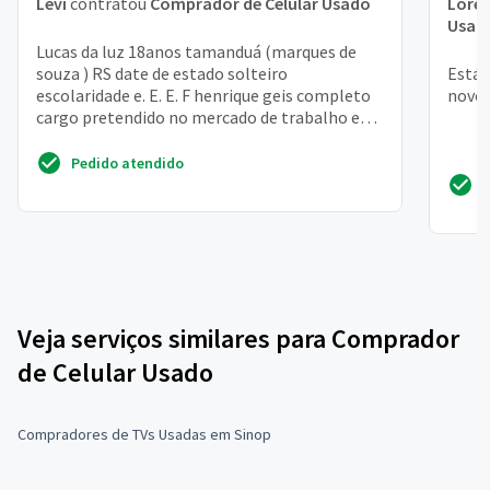
Levi
contratou
Comprador de Celular Usado
Lore
Usad
Lucas da luz 18anos tamanduá (marques de
souza ) RS date de estado solteiro
Está 
escolaridade e. E. E. F henrique geis completo
novo 
cargo pretendido no mercado de trabalho e
adquirir conhecimento ...
Pedido atendido
Veja serviços similares para Comprador
de Celular Usado
Compradores de TVs Usadas em Sinop