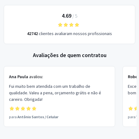
4.69
/
5
42742
clientes avaliaram nossos profissionais
Avaliações de quem contratou
Ana Paula
avaliou:
Rober
Fui muito bem atendida com um trabalho de
Excel
qualidade. Valeu a pena, orçamento grátis e não é
bom p
careiro. Obrigada!
para
Antônio Santos
/
Celular
para
V