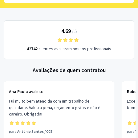
4.69
/
5
42742
clientes avaliaram nossos profissionais
Avaliações de quem contratou
Ana Paula
avaliou:
Rober
Fui muito bem atendida com um trabalho de
Excel
qualidade. Valeu a pena, orçamento grátis e não é
bom p
careiro. Obrigada!
para
Antônio Santos
/
CCE
para
V