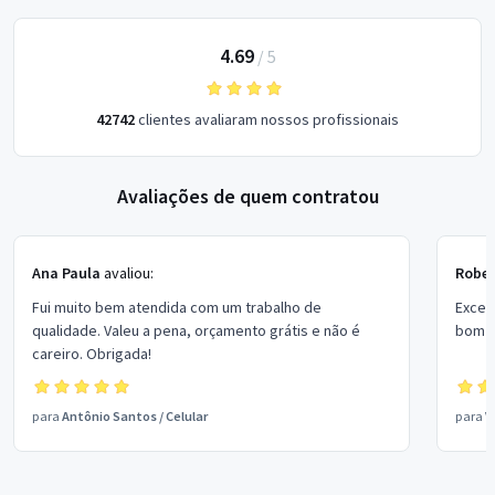
4.69
/
5
42742
clientes avaliaram nossos profissionais
Avaliações de quem contratou
Ana Paula
avaliou:
Rober
Fui muito bem atendida com um trabalho de
Excel
qualidade. Valeu a pena, orçamento grátis e não é
bom p
careiro. Obrigada!
para
Antônio Santos
/
Celular
para
V