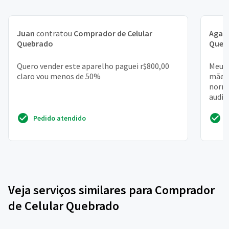
Juan
contratou
Comprador de Celular
Agat
Quebrado
Queb
Quero vender este aparelho paguei r$800,00
Meu a
claro vou menos de 50%
mãe e
norma
audio
2021, 
Pedido atendido
Veja serviços similares para Comprador
de Celular Quebrado