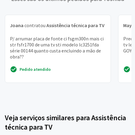
Joana
contratou
Assistência técnica para TV
Maya
P/ arrumar placa de fonte ci fsgm300n mais ci
Preci
str fsfr1700 de uma tv sti modelo lc3251fda
tv le
série 00144 quanto custa encluindo a mão de
GOYT
obra??
Pedido atendido
Veja serviços similares para Assistência
técnica para TV