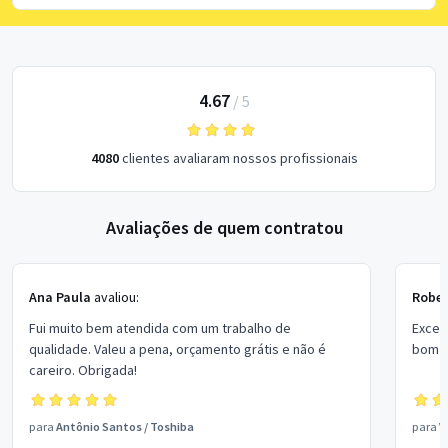
4.67
/
5
4080
clientes avaliaram nossos profissionais
Avaliações de quem contratou
Ana Paula
avaliou:
Rober
Fui muito bem atendida com um trabalho de
Excel
qualidade. Valeu a pena, orçamento grátis e não é
bom p
careiro. Obrigada!
para
Antônio Santos
/
Toshiba
para
V