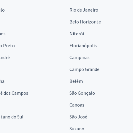
ulo
Rio de Janeiro
a
Belo Horizonte
hos
Niterói
o Preto
Florianópolis
André
Campinas
s
Campo Grande
lha
Belém
sé dos Campos
São Gonçalo
Canoas
tano do Sul
São José
á
Suzano