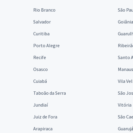
Rio Branco
São Pa
Salvador
Goiâni
Curitiba
Guarul
Porto Alegre
Ribeirã
Recife
Santo 
Osasco
Manau
Cuiabá
Vila Ve
Taboão da Serra
São Jo
Jundiaí
Vitória
Juiz de Fora
São Cae
Arapiraca
Guaruj