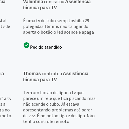
contratou
cia
Valentina
Assistência
técnica para TV
stal
É uma tv de tubo semp toshiba 29
 tv de
polegadas 16mms não ta ligando
aperta o botão o led acende e apaga
Pedido atendido
contratou
ia
Thomas
Assistência
técnica para TV
Tem um botão de ligar a tv que
" a tv
parece um rele que fica piscando mas
s a
não acende o tubo. Já estava
ga no
apresentando problemas até parar
emoto.
de vez. É no botão liga e desliga. Não
tenho controle remoto