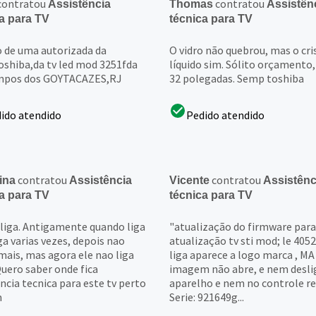
contratou
contratou
Assistência
Thomas
Assistên
a para TV
técnica para TV
o de uma autorizada da
O vidro não quebrou, mas o cri
shiba,da tv led mod 3251fda
líquido sim. Sólito orçamento,
mpos dos GOYTACAZES,RJ
32 polegadas. Semp toshiba
ido atendido
Pedido atendido
contratou
contratou
ina
Assistência
Vicente
Assistênc
a para TV
técnica para TV
 liga. Antigamente quando liga
"atualização do firmware para
ga varias vezes, depois nao
atualização tv sti mod; le 4052i
mais, mas agora ele nao liga
liga aparece a logo marca , MA 
Quero saber onde fica
imagem não abre, e nem desli
ncia tecnica para este tv perto
aparelho e nem no controle r
m
Serie: 921649g...