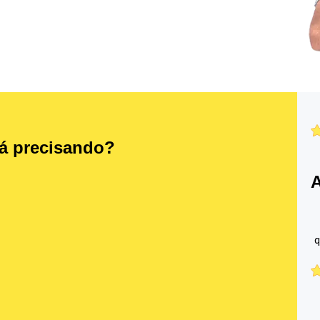
tá precisando?
A
q