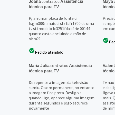
contratou
Joana
Assistência
Maya
técnica para TV
técnic
P/ arrumar placa de fonte ci
Precis
fsgm300n mais ci str fsfr1700 de uma
sempto
tv sti modelo lc3251fda série 00144
em ca
quanto custa encluindo a mão de
obra??
Ped
Pedido atendido
contratou
Maria Julia
Assistência
Valent
técnica para TV
técnic
De repente a imagem da televisão
Tv nao
sumiu. O som permanece, no entanto
e desli
a imagem fica preta. Desligo e
ligava 
quando ligo, aparece alguma imagem
mais. 
durante segundos e logo escurece
assiste
novamente
de mi