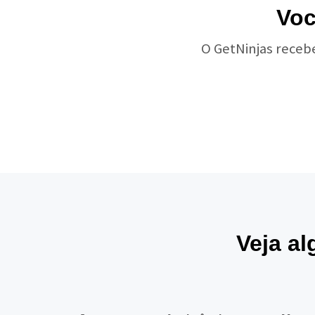
Voc
O GetNinjas receb
Veja al