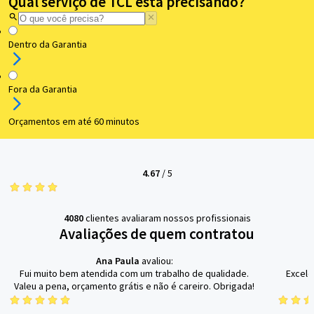
Qual serviço de TCL está precisando?
Dentro da Garantia
Fora da Garantia
Orçamentos em até 60 minutos
4.67
/
5
4080
clientes avaliaram nossos profissionais
Avaliações de quem contratou
Ana Paula
avaliou:
Fui muito bem atendida com um trabalho de qualidade.
Excele
Valeu a pena, orçamento grátis e não é careiro. Obrigada!