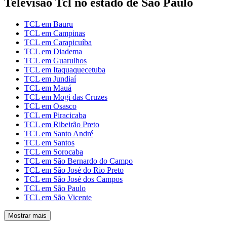
Televisão Tcl no estado de São Paulo
TCL em Bauru
TCL em Campinas
TCL em Carapicuíba
TCL em Diadema
TCL em Guarulhos
TCL em Itaquaquecetuba
TCL em Jundiaí
TCL em Mauá
TCL em Mogi das Cruzes
TCL em Osasco
TCL em Piracicaba
TCL em Ribeirão Preto
TCL em Santo André
TCL em Santos
TCL em Sorocaba
TCL em São Bernardo do Campo
TCL em São José do Rio Preto
TCL em São José dos Campos
TCL em São Paulo
TCL em São Vicente
Mostrar mais