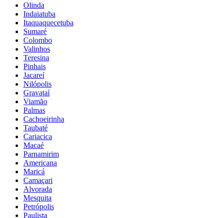
Olinda
Indaiatuba
Itaquaquecetuba
Sumaré
Colombo
Valinhos
Teresina
Pinhais
Jacareí
Nilópolis
Gravataí
Viamão
Palmas
Cachoeirinha
Taubaté
Cariacica
Macaé
Parnamirim
Americana
Maricá
Camaçari
Alvorada
Mesquita
Petrópolis
Paulista