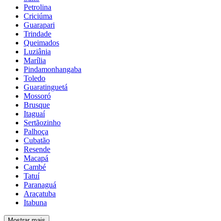
Petrolina
Criciúma
Guarapari
Trindade
Queimados
Luziânia
Marília
Pindamonhangaba
Toledo
Guaratinguetá
Mossoró
Brusque
Itaguaí
Sertãozinho
Palhoça
Cubatão
Resende
Macapá
Cambé
Tatuí
Paranaguá
Araçatuba
Itabuna
Mostrar mais