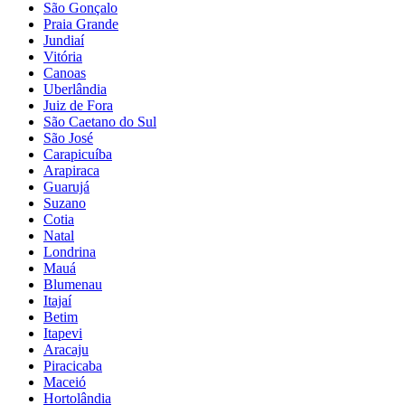
São Gonçalo
Praia Grande
Jundiaí
Vitória
Canoas
Uberlândia
Juiz de Fora
São Caetano do Sul
São José
Carapicuíba
Arapiraca
Guarujá
Suzano
Cotia
Natal
Londrina
Mauá
Blumenau
Itajaí
Betim
Itapevi
Aracaju
Piracicaba
Maceió
Hortolândia