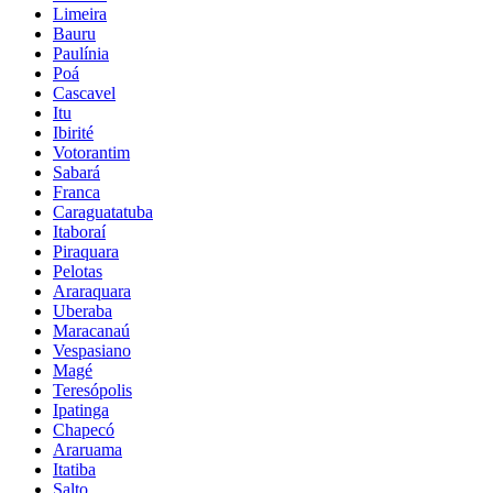
Limeira
Bauru
Paulínia
Poá
Cascavel
Itu
Ibirité
Votorantim
Sabará
Franca
Caraguatatuba
Itaboraí
Piraquara
Pelotas
Araraquara
Uberaba
Maracanaú
Vespasiano
Magé
Teresópolis
Ipatinga
Chapecó
Araruama
Itatiba
Salto