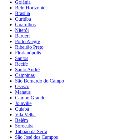
Goiânia
Belo Horizonte
Brasília
Curitiba
Guarulhos
Niterói
Barueri
Porto Alegre
Ribeirão Preto
Florianópolis
Santos
Recife
Santo André
Campinas
São Bernardo do Campo
Osasco
Manaus
Campo Grande
Joinville
Cuiabá
Vila Velha
Belém
Sorocaba
Taboão da Serra
São José dos Campos