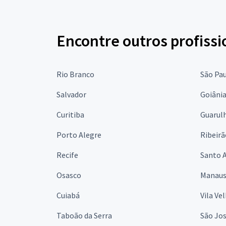
Encontre outros profissi
Rio Branco
São Pa
Salvador
Goiâni
Curitiba
Guarul
Porto Alegre
Ribeirã
Recife
Santo 
Osasco
Manau
Cuiabá
Vila Ve
Taboão da Serra
São Jo