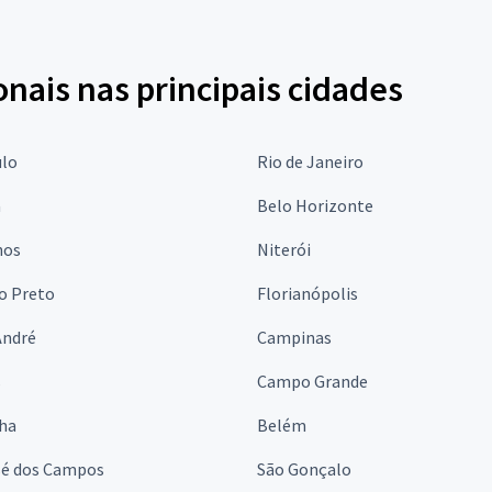
onais nas principais cidades
ulo
Rio de Janeiro
a
Belo Horizonte
hos
Niterói
o Preto
Florianópolis
André
Campinas
s
Campo Grande
lha
Belém
sé dos Campos
São Gonçalo