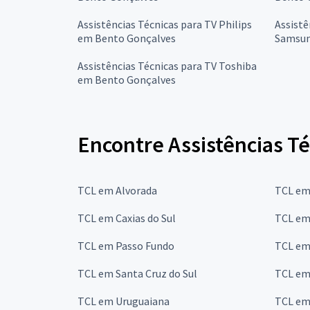
Assistências Técnicas para TV Philips
Assistê
em Bento Gonçalves
Samsun
Assistências Técnicas para TV Toshiba
em Bento Gonçalves
Encontre Assistências Té
TCL em Alvorada
TCL em
TCL em Caxias do Sul
TCL em
TCL em Passo Fundo
TCL em
TCL em Santa Cruz do Sul
TCL em
TCL em Uruguaiana
TCL em