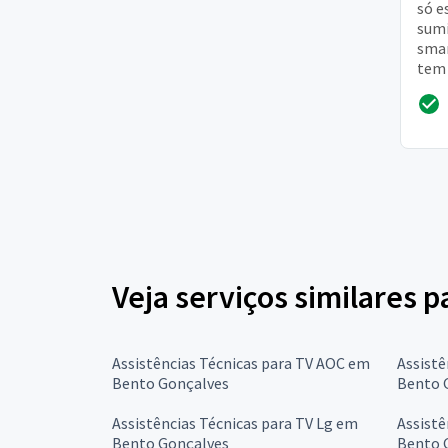
só e
sumi
smar
tem 
zona
Veja serviços similares p
Assistências Técnicas para TV AOC em
Assistê
Bento Gonçalves
Bento 
Assistências Técnicas para TV Lg em
Assistê
Bento Gonçalves
Bento 