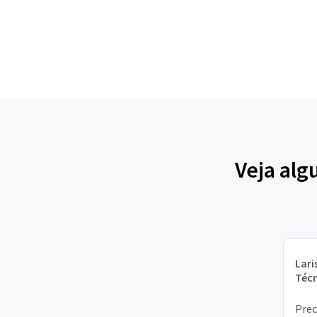
Veja alg
Lari
Técn
Prec