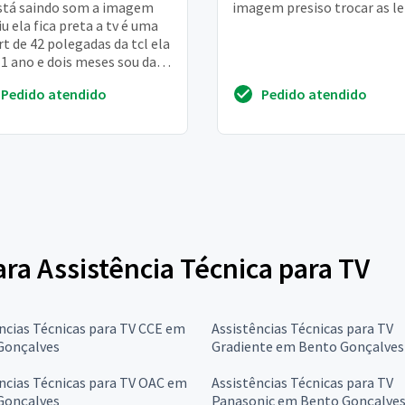
stá saindo som a imagem
imagem presiso trocar as le
u ela fica preta a tv é uma
t de 42 polegadas da tcl ela
1 ano e dois meses sou da
 norte de são paulo
Pedido atendido
Pedido atendido
ara Assistência Técnica para TV
ncias Técnicas para TV CCE em
Assistências Técnicas para TV
Gonçalves
Gradiente em Bento Gonçalves
ncias Técnicas para TV OAC em
Assistências Técnicas para TV
Gonçalves
Panasonic em Bento Gonçalve