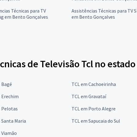
ncias Técnicas para TV
Assistências Técnicas para TV 
g em Bento Gonçalves
em Bento Gonçalves
cnicas de Televisão Tcl no estado
 Bagé
TCL em Cachoeirinha
 Erechim
TCL em Gravataí
 Pelotas
TCL em Porto Alegre
 Santa Maria
TCL em Sapucaia do Sul
 Viamão