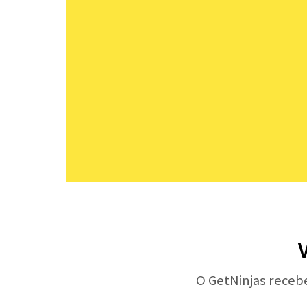
O GetNinjas receb