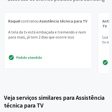
Raquel
contratou
Assistência técnica para TV
Anth
TV
A tela da tv está embaçada e tremendo e num
para mais, já tem 2 dias que ocorre isso
Luz s
tv nã
Pedido atendido
Veja serviços similares para Assistência
técnica para TV