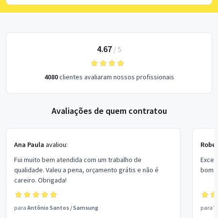
4.67
/
5
4080
clientes avaliaram nossos profissionais
Avaliações de quem contratou
Ana Paula
avaliou:
Rober
Fui muito bem atendida com um trabalho de
Excel
qualidade. Valeu a pena, orçamento grátis e não é
bom p
careiro. Obrigada!
para
Antônio Santos
/
Samsung
para
V