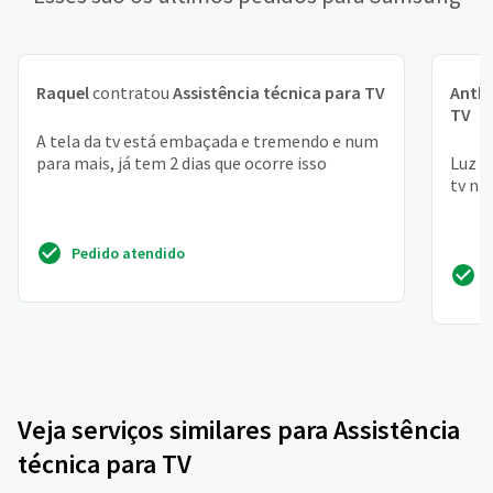
Raquel
contratou
Assistência técnica para TV
Anth
TV
A tela da tv está embaçada e tremendo e num
para mais, já tem 2 dias que ocorre isso
Luz s
tv nã
Pedido atendido
Veja serviços similares para Assistência
técnica para TV