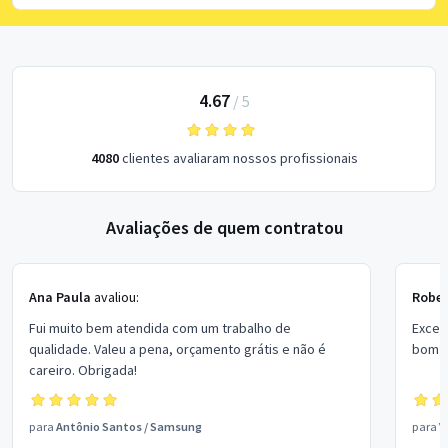
4.67
/
5
4080
clientes avaliaram nossos profissionais
Avaliações de quem contratou
Ana Paula
avaliou:
Rober
Fui muito bem atendida com um trabalho de
Excel
qualidade. Valeu a pena, orçamento grátis e não é
bom p
careiro. Obrigada!
para
Antônio Santos
/
Samsung
para
V