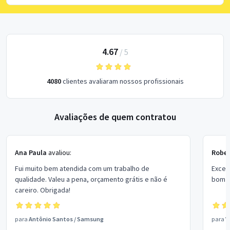
4.67
/
5
4080
clientes avaliaram nossos profissionais
Avaliações de quem contratou
Ana Paula
avaliou:
Rober
Fui muito bem atendida com um trabalho de
Excel
qualidade. Valeu a pena, orçamento grátis e não é
bom p
careiro. Obrigada!
para
Antônio Santos
/
Samsung
para
V