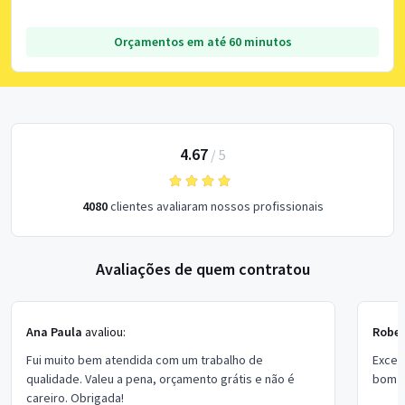
Orçamentos em até 60 minutos
4.67
/
5
4080
clientes avaliaram nossos profissionais
Avaliações de quem contratou
Ana Paula
avaliou:
Rober
Fui muito bem atendida com um trabalho de
Excel
qualidade. Valeu a pena, orçamento grátis e não é
bom p
careiro. Obrigada!