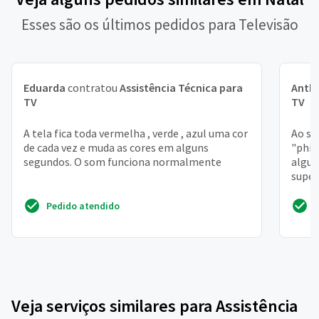
Esses são os últimos pedidos para Televisão
Eduarda
contratou
Assistência Técnica para
Anth
TV
TV
A tela fica toda vermelha , verde , azul uma cor
Ao se
de cada vez e muda as cores em alguns
"phil
segundos. O som funciona normalmente
algum
superi
Pedido atendido
Veja serviços similares para Assistência