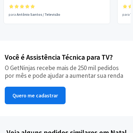
para
Antônio Santos
/
Televisão
para
V
Você é Assistência Técnica para TV?
O GetNinjas recebe mais de 250 mil pedidos
por mês e pode ajudar a aumentar sua renda
Quero me cadastrar
Veja alguns pedidos similares em Natal