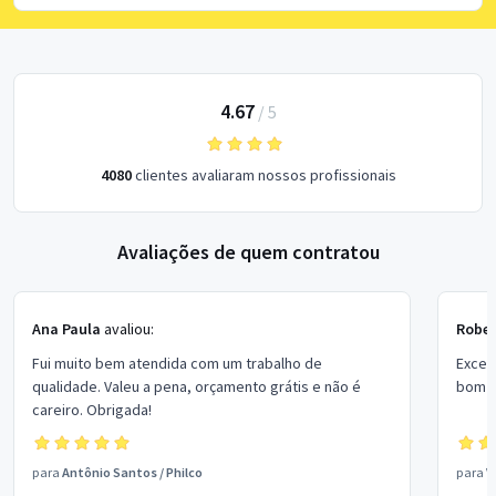
4.67
/
5
4080
clientes avaliaram nossos profissionais
Avaliações de quem contratou
Ana Paula
avaliou:
Rober
Fui muito bem atendida com um trabalho de
Excel
qualidade. Valeu a pena, orçamento grátis e não é
bom p
careiro. Obrigada!
para
Antônio Santos
/
Philco
para
V