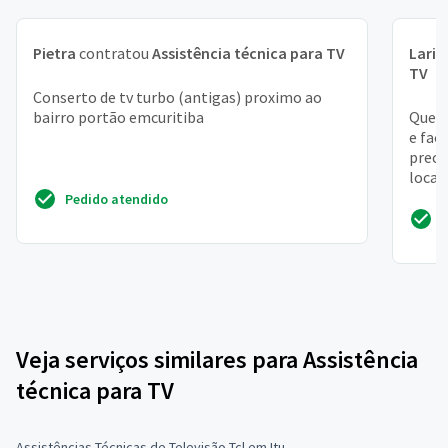
Pietra
contratou
Assistência técnica para TV
Laris
TV
Conserto de tv turbo (antigas) proximo ao
bairro portão emcuritiba
Quero
e faç
precis
local 
Pedido atendido
Veja serviços similares para Assistência
técnica para TV
Assistências Técnicas de Televisão Tcl em Itu