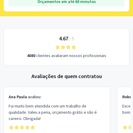
Orçamentos em até 60 minutos
4.67
/
5
4080
clientes avaliaram nossos profissionais
Avaliações de quem contratou
Ana Paula
avaliou:
Rober
Fui muito bem atendida com um trabalho de
Excel
qualidade. Valeu a pena, orçamento grátis e não é
bom p
careiro. Obrigada!