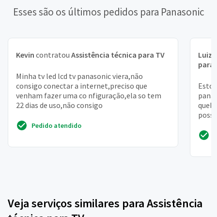
Esses são os últimos pedidos para Panasonic
Kevin
contratou
Assistência técnica para TV
Luiz 
para
Minha tv led lcd tv panasonic viera,não
consigo conectar a internet,preciso que
Estou
venham fazer uma co nfiguração,ela so tem
panas
22 dias de uso,não consigo
quebr
possi
ficari
Pedido atendido
Veja serviços similares para Assistência