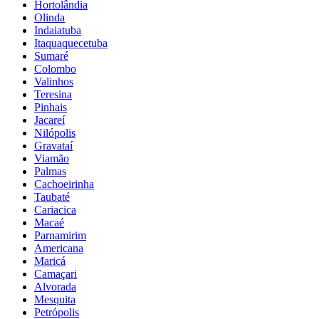
Hortolândia
Olinda
Indaiatuba
Itaquaquecetuba
Sumaré
Colombo
Valinhos
Teresina
Pinhais
Jacareí
Nilópolis
Gravataí
Viamão
Palmas
Cachoeirinha
Taubaté
Cariacica
Macaé
Parnamirim
Americana
Maricá
Camaçari
Alvorada
Mesquita
Petrópolis