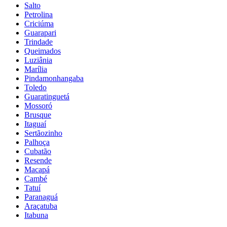
Salto
Petrolina
Criciúma
Guarapari
Trindade
Queimados
Luziânia
Marília
Pindamonhangaba
Toledo
Guaratinguetá
Mossoró
Brusque
Itaguaí
Sertãozinho
Palhoça
Cubatão
Resende
Macapá
Cambé
Tatuí
Paranaguá
Araçatuba
Itabuna