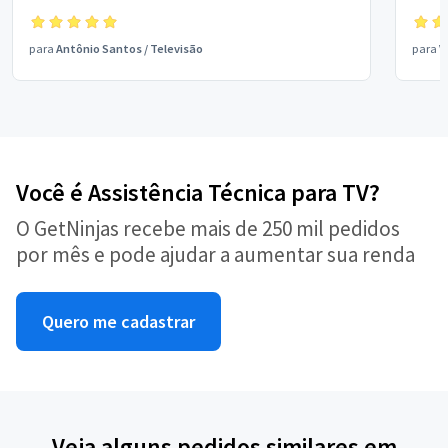
para
Antônio Santos
/
Televisão
para
V
Você é Assistência Técnica para TV?
O GetNinjas recebe mais de 250 mil pedidos
por mês e pode ajudar a aumentar sua renda
Quero me cadastrar
Veja alguns pedidos similares em