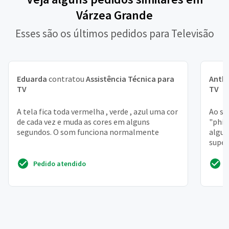
Várzea Grande
Esses são os últimos pedidos para Televisão
Eduarda
contratou
Assistência Técnica para
Anth
TV
TV
A tela fica toda vermelha , verde , azul uma cor
Ao se
de cada vez e muda as cores em alguns
"phil
segundos. O som funciona normalmente
algum
superi
Pedido atendido