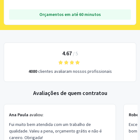
Orçamentos em até 60 minutos
4.67
/
5
4080
clientes avaliaram nossos profissionais
Avaliações de quem contratou
Ana Paula
avaliou:
Rober
Fui muito bem atendida com um trabalho de
Excel
qualidade. Valeu a pena, orçamento grátis e não é
bom p
careiro. Obrigada!