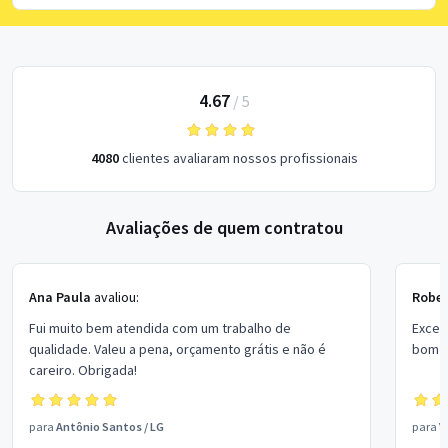
4.67
/
5
4080
clientes avaliaram nossos profissionais
Avaliações de quem contratou
Ana Paula
avaliou:
Rober
Fui muito bem atendida com um trabalho de
Excel
qualidade. Valeu a pena, orçamento grátis e não é
bom p
careiro. Obrigada!
para
Antônio Santos
/
LG
para
V