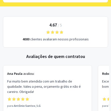
4.67
/
5
4080
clientes avaliaram nossos profissionais
Avaliações de quem contratou
Ana Paula
avaliou:
Rober
Fui muito bem atendida com um trabalho de
Excel
qualidade. Valeu a pena, orçamento grátis e não é
bom p
careiro. Obrigada!
para
Antônio Santos
/
LG
para
V