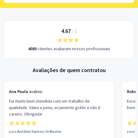
4.67
/
5
4080
clientes avaliaram nossos profissionais
Avaliações de quem contratou
Ana Paula
avaliou:
Rober
Fui muito bem atendida com um trabalho de
Excel
qualidade. Valeu a pena, orçamento grátis e não é
bom p
careiro. Obrigada!
para
Antônio Santos
/
H-Buster
para
V