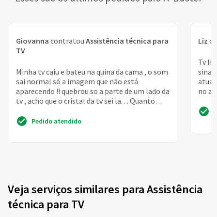
Giovanna
contratou
Assistência técnica para
Liz
co
TV
Tv li
Minha tv caiu e bateu na quina da cama , o som
sinal
sai normal só a imagem que não está
atual
aparecendo !! quebrou so a parte de um lado da
no ap
tv , acho que o cristal da tv sei la. . . Quanto
fabric
será que...
Pedido atendido
Veja serviços similares para Assistência
técnica para TV