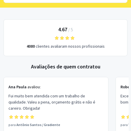
4.67
/
5
4080
clientes avaliaram nossos profissionais
Avaliações de quem contratou
Ana Paula
avaliou:
Rober
Fui muito bem atendida com um trabalho de
Excel
qualidade. Valeu a pena, orçamento grátis e não é
bom p
careiro. Obrigada!
para
Antônio Santos
/
Gradiente
para
V