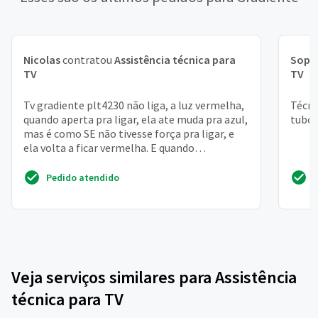
Nicolas
contratou
Assistência técnica para
Soph
TV
TV
Tv gradiente plt4230 não liga, a luz vermelha,
Técni
quando aperta pra ligar, ela ate muda pra azul,
tubo
mas é como SE não tivesse força pra ligar, e
ela volta a ficar vermelha. E quando
funcionava...
Pedido atendido
Veja serviços similares para Assistência
técnica para TV