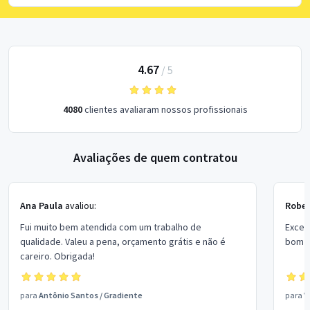
4.67
/
5
4080
clientes avaliaram nossos profissionais
Avaliações de quem contratou
Ana Paula
avaliou:
Rober
Fui muito bem atendida com um trabalho de
Excel
qualidade. Valeu a pena, orçamento grátis e não é
bom p
careiro. Obrigada!
para
Antônio Santos
/
Gradiente
para
V