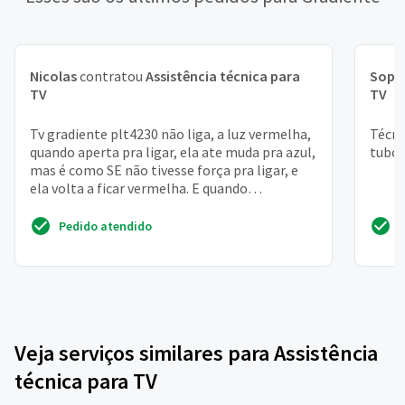
Nicolas
contratou
Assistência técnica para
Soph
TV
TV
Tv gradiente plt4230 não liga, a luz vermelha,
Técni
quando aperta pra ligar, ela ate muda pra azul,
tubo
mas é como SE não tivesse força pra ligar, e
ela volta a ficar vermelha. E quando
funcionava...
Pedido atendido
Veja serviços similares para Assistência
técnica para TV