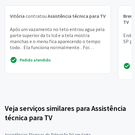
Vitória
contratou
Assistência técnica para TV
Bren
TV
Após um vazamento no teto entrou agua pela
parte superior da tv lcd e a tela mostra
Ender
manchas e o menu fica aparecendo o tempo
SP pa
todo. . Ela funciona normalmente. . Foi
comprada a um mes. Tem...
Pedido atendido
Veja serviços similares para Assistência
técnica para TV
Assistências Técnicas de Televisão Tcl em Cotia