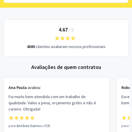
4.67
/
5
4080
clientes avaliaram nossos profissionais
Avaliações de quem contratou
Ana Paula
avaliou:
Rober
Fui muito bem atendida com um trabalho de
Excel
qualidade. Valeu a pena, orçamento grátis e não é
bom p
careiro. Obrigada!
para
Antônio Santos
/
CCE
para
V