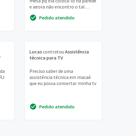
mesa pq iria colocá-lo na parede
e agora não encontro o tal
suporte. Vcs teriam aí?
Pedido atendido
Lucas
contratou
Assistência
V
técnica para TV
ada
Preciso saber de uma
 RJ
assistência técnica em macaé
que eu possa consertar minha tv
Pedido atendido