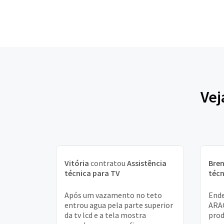
Vej
Vitória
contratou
Assistência
Bre
técnica para TV
técn
Após um vazamento no teto
Ende
entrou agua pela parte superior
ARAÇ
da tv lcd e a tela mostra
prod