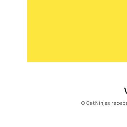
O GetNinjas receb