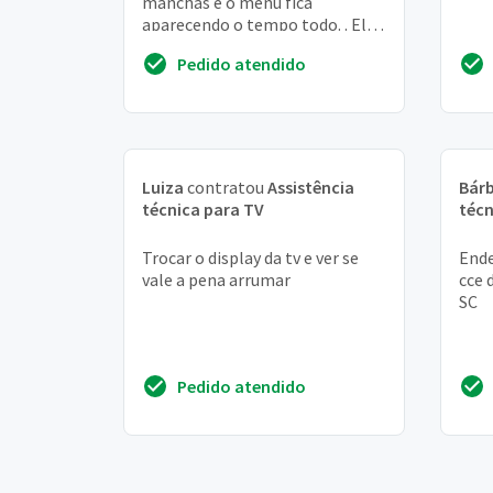
manchas e o menu fica
aparecendo o tempo todo. . Ela
funciona normalmente. . Foi
Pedido atendido
comprada a um mes. Tem...
Luiza
contratou
Assistência
Bár
técnica para TV
técn
Trocar o display da tv e ver se
Ende
vale a pena arrumar
cce 
SC
Pedido atendido