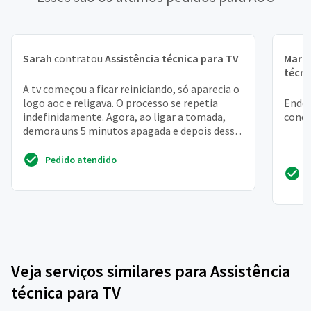
Sarah
contratou
Assistência técnica para TV
Mari
técni
A tv começou a ficar reiniciando, só aparecia o
logo aoc e religava. O processo se repetia
Ender
indefinidamente. Agora, ao ligar a tomada,
conqu
demora uns 5 minutos apagada e depois desse
tempo, o ...
Pedido atendido
Veja serviços similares para Assistência
técnica para TV