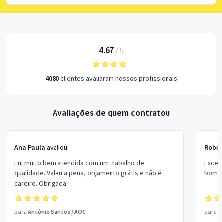
4.67
/
5
4080
clientes avaliaram nossos profissionais
Avaliações de quem contratou
Ana Paula
avaliou:
Rober
Fui muito bem atendida com um trabalho de
Excel
qualidade. Valeu a pena, orçamento grátis e não é
bom p
careiro. Obrigada!
para
Antônio Santos
/
AOC
para
V