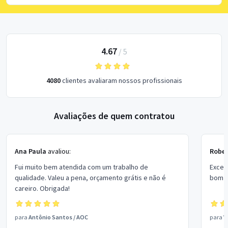
4.67
/
5
4080
clientes avaliaram nossos profissionais
Avaliações de quem contratou
Ana Paula
avaliou:
Rober
Fui muito bem atendida com um trabalho de
Excel
qualidade. Valeu a pena, orçamento grátis e não é
bom p
careiro. Obrigada!
para
Antônio Santos
/
AOC
para
V