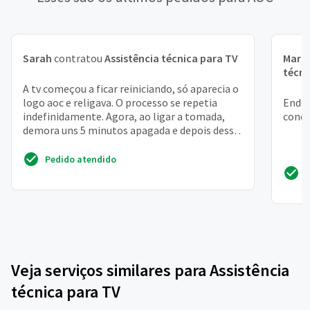
Sarah
contratou
Assistência técnica para TV
Mari
técni
A tv começou a ficar reiniciando, só aparecia o
logo aoc e religava. O processo se repetia
Ender
indefinidamente. Agora, ao ligar a tomada,
conqu
demora uns 5 minutos apagada e depois desse
tempo, o ...
Pedido atendido
Veja serviços similares para Assistência
técnica para TV