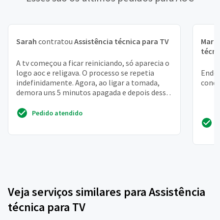
Sarah
contratou
Assistência técnica para TV
Mari
técni
A tv começou a ficar reiniciando, só aparecia o
logo aoc e religava. O processo se repetia
Ender
indefinidamente. Agora, ao ligar a tomada,
conqu
demora uns 5 minutos apagada e depois desse
tempo, o ...
Pedido atendido
Veja serviços similares para Assistência
técnica para TV