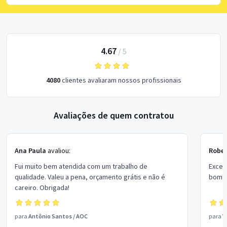
4.67
/
5
4080
clientes avaliaram nossos profissionais
Avaliações de quem contratou
Ana Paula
avaliou:
Rober
Fui muito bem atendida com um trabalho de
Excel
qualidade. Valeu a pena, orçamento grátis e não é
bom p
careiro. Obrigada!
para
Antônio Santos
/
AOC
para
V