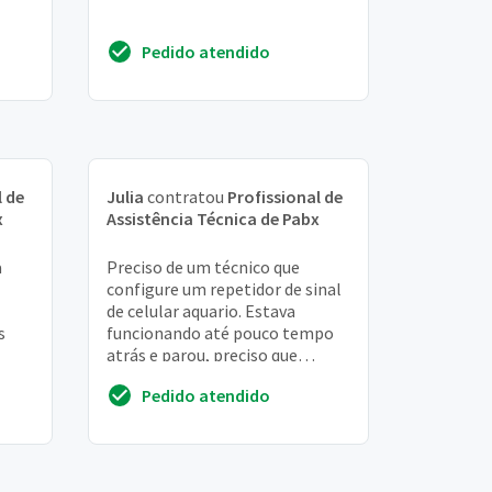
Pedido atendido
.
l de
Julia
contratou
Profissional de
x
Assistência Técnica de Pabx
a
Preciso de um técnico que
configure um repetidor de sinal
de celular aquario. Estava
s
funcionando até pouco tempo
atrás e parou, preciso que
so.
verifique o ajuste no
Pedido atendido
equipamento e a integrida...