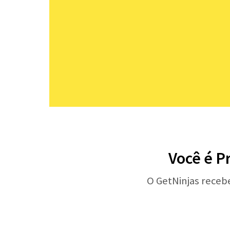
Você é P
O GetNinjas receb