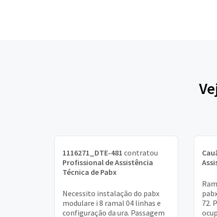
Ve
1116271_DTE-481
contratou
Cau
Profissional de Assistência
Assi
Técnica de Pabx
Rama
Necessito instalação do pabx
pabx
modulare i 8 ramal 04 linhas e
72. 
configuração da ura. Passagem
ocup