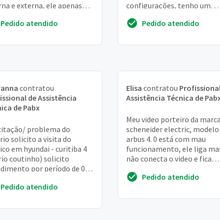
rna e externa, ele apenas
configurações, tenho um
ligação, mas receber fica
projeto onde necessito de
Pedido atendido
Pedido atendido
tom ...
orçamento, valores de hora
técnica. O projeto se resum..
vanna
contratou
Elisa
contratou
Profissiona
issional de Assistência
Assistência Técnica de Pab
ica de Pabx
Meu video porteiro da marc
citação/ problema do
scheneider electric, modelo
rio solicito a visita do
arbus 4. 0 está com mau
ico em hyundai - curitiba 4
funcionamento, ele liga ma
io coutinho) solicito
não conecta o video e fica
dimento por período de 02h
tocando a campainha sem u
Pedido atendido
écnico na localidade. Ticket
Gostaria de reparar
Pedido atendido
: 20739...