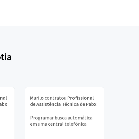
tia
onal
Murilo
contratou
Profissional
Pabx
de Assistência Técnica de Pabx
Programar busca automática
em uma central telefônica