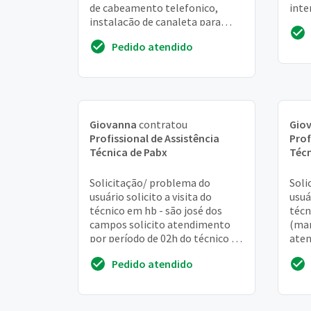
de cabeamento telefonico,
inte
instalação de canaleta para
faz 
passagem para cabo telefonico
com 
Pedido atendido
Giovanna
contratou
Gio
Profissional de Assistência
Prof
Técnica de Pabx
Técn
Solicitação/ problema do
Soli
usuário solicito a visita do
usuá
técnico em hb - são josé dos
técn
campos solicito atendimento
(mar
por período de 02h do técnico na
aten
localidade. Ticket caoa: 206651 –
do t
Pedido atendido
pabx – re...
caoa