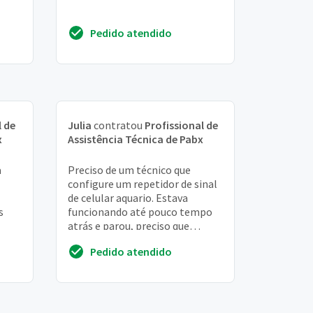
Pedido atendido
.
l de
Julia
contratou
Profissional de
x
Assistência Técnica de Pabx
a
Preciso de um técnico que
configure um repetidor de sinal
de celular aquario. Estava
s
funcionando até pouco tempo
atrás e parou, preciso que
so.
verifique o ajuste no
Pedido atendido
equipamento e a integrida...