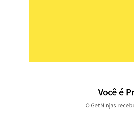
Você é P
O GetNinjas receb