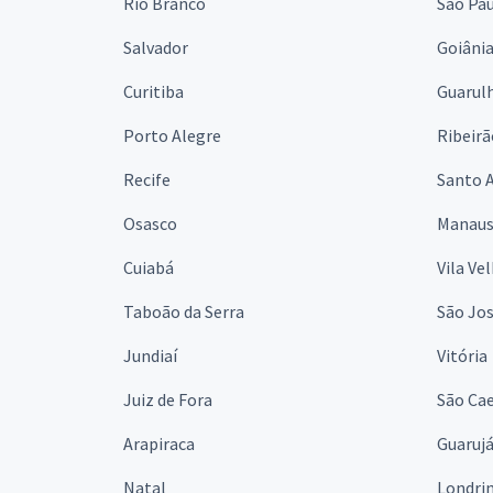
Rio Branco
São Pa
Salvador
Goiâni
Curitiba
Guarul
Porto Alegre
Ribeirã
Recife
Santo 
Osasco
Manau
Cuiabá
Vila Ve
Taboão da Serra
São Jo
Jundiaí
Vitória
Juiz de Fora
São Cae
Arapiraca
Guaruj
Natal
Londri