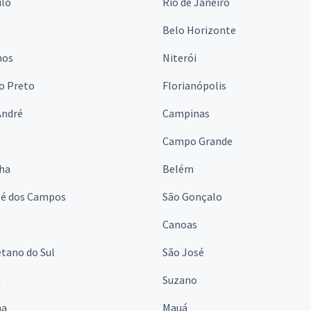
ulo
Rio de Janeiro
a
Belo Horizonte
hos
Niterói
o Preto
Florianópolis
André
Campinas
s
Campo Grande
lha
Belém
sé dos Campos
São Gonçalo
Canoas
tano do Sul
São José
á
Suzano
na
Mauá