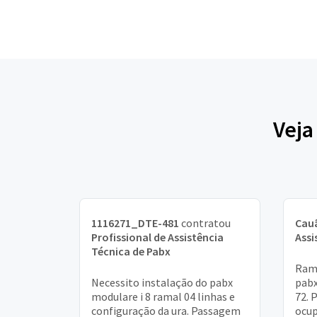
Veja
1116271_DTE-481
contratou
Cau
Profissional de Assistência
Assi
Técnica de Pabx
Rama
Necessito instalação do pabx
pabx
modulare i 8 ramal 04 linhas e
72. 
configuração da ura. Passagem
ocup