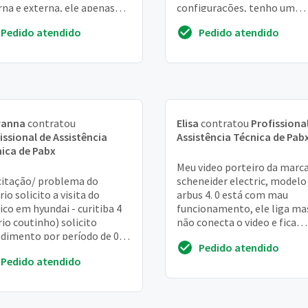
rna e externa, ele apenas
configurações, tenho um
ligação, mas receber fica
projeto onde necessito de
Pedido atendido
Pedido atendido
tom ...
orçamento, valores de hora
técnica. O projeto se resum..
vanna
contratou
Elisa
contratou
Profissiona
issional de Assistência
Assistência Técnica de Pab
ica de Pabx
Meu video porteiro da marc
citação/ problema do
scheneider electric, modelo
rio solicito a visita do
arbus 4. 0 está com mau
ico em hyundai - curitiba 4
funcionamento, ele liga ma
io coutinho) solicito
não conecta o video e fica
dimento por período de 02h
tocando a campainha sem u
Pedido atendido
écnico na localidade. Ticket
Gostaria de reparar
Pedido atendido
: 20739...