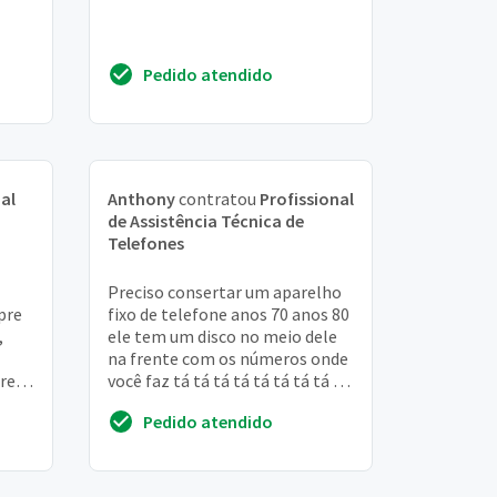
s)
Pedido atendido
al
Anthony
contratou
Profissional
de Assistência Técnica de
Telefones
Preciso consertar um aparelho
pre
fixo de telefone anos 70 anos 80
,
ele tem um disco no meio dele
na frente com os números onde
pre
você faz tá tá tá tá tá tá tá tá tá
e o gancho do aparelho fica ...
Pedido atendido