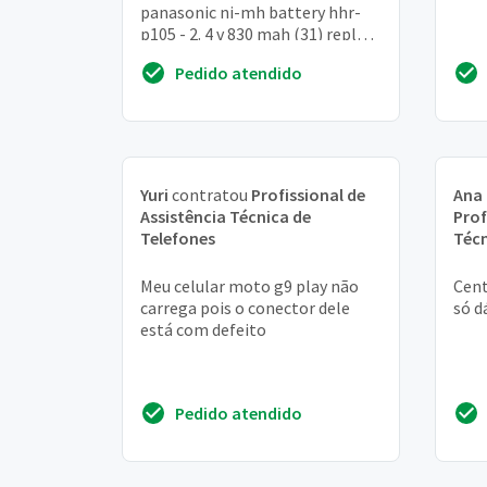
panasonic ni-mh battery hhr-
p105 - 2. 4 v 830 mah (31) replace
with panasonic hhr-p105
Pedido atendido
Yuri
contratou
Profissional de
Ana 
Assistência Técnica de
Prof
Telefones
Técn
Meu celular moto g9 play não
Cent
carrega pois o conector dele
só d
está com defeito
Pedido atendido