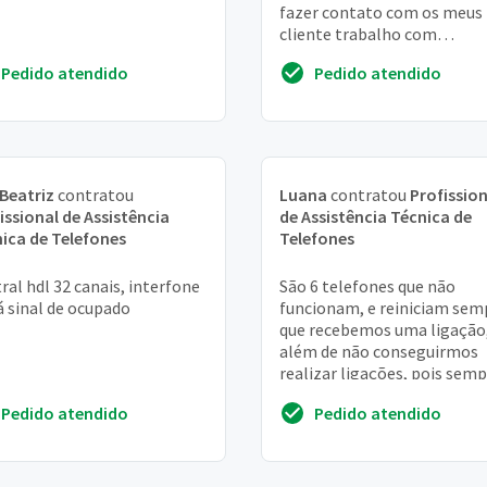
fazer contato com os meus
cliente trabalho com
seguros(corretor de seguro
Pedido atendido
Pedido atendido
Beatriz
contratou
Luana
contratou
Profission
issional de Assistência
de Assistência Técnica de
ica de Telefones
Telefones
ral hdl 32 canais, interfone
São 6 telefones que não
á sinal de ocupado
funcionam, e reiniciam sem
que recebemos uma ligação
além de não conseguirmos
realizar ligações, pois sem
está "inicializando". A
Pedido atendido
Pedido atendido
preferência é que seja con...