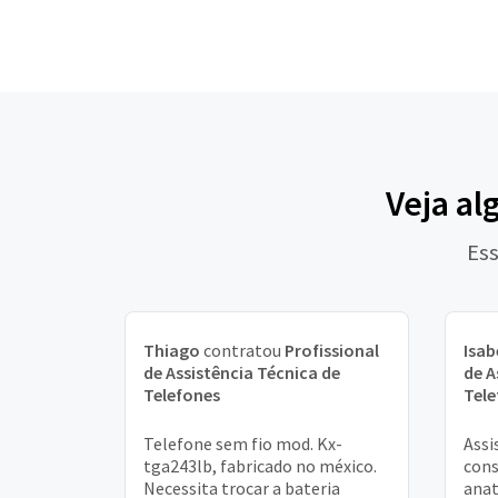
Veja al
Ess
Thiago
contratou
Profissional
Isab
de Assistência Técnica de
de A
Telefones
Tele
Telefone sem fio mod. Kx-
Assi
tga243lb, fabricado no méxico.
cons
Necessita trocar a bateria
anat