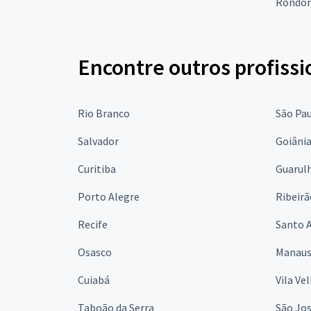
Rondon
Encontre outros profissi
Rio Branco
São Pa
Salvador
Goiâni
Curitiba
Guarul
Porto Alegre
Ribeirã
Recife
Santo 
Osasco
Manau
Cuiabá
Vila Ve
Taboão da Serra
São Jo