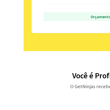
Orçamento
Você é Prof
O GetNinjas receb