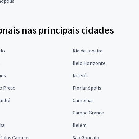
ópolis
onais nas principais cidades
ulo
Rio de Janeiro
a
Belo Horizonte
hos
Niterói
o Preto
Florianópolis
André
Campinas
s
Campo Grande
lha
Belém
sé dos Campos
São Gonçalo