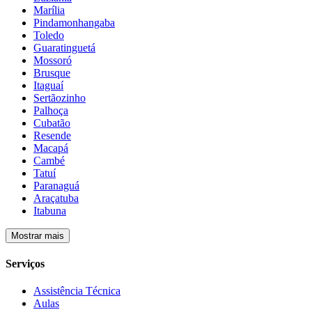
Marília
Pindamonhangaba
Toledo
Guaratinguetá
Mossoró
Brusque
Itaguaí
Sertãozinho
Palhoça
Cubatão
Resende
Macapá
Cambé
Tatuí
Paranaguá
Araçatuba
Itabuna
Mostrar mais
Serviços
Assistência Técnica
Aulas