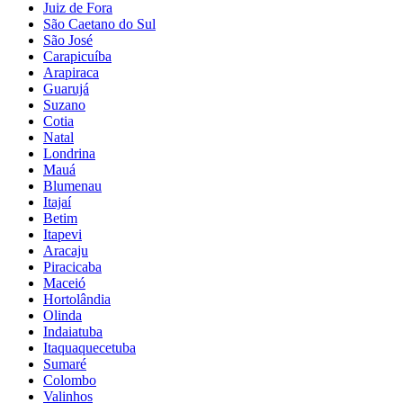
Juiz de Fora
São Caetano do Sul
São José
Carapicuíba
Arapiraca
Guarujá
Suzano
Cotia
Natal
Londrina
Mauá
Blumenau
Itajaí
Betim
Itapevi
Aracaju
Piracicaba
Maceió
Hortolândia
Olinda
Indaiatuba
Itaquaquecetuba
Sumaré
Colombo
Valinhos