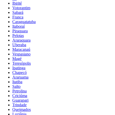
Ibirité
Votorantim
Sabará
Franca
Caraguatatuba
Itaboraí
Piraquara
Pelotas
Araraquara
Uberaba
Maracanaú
Vespasiano
Magé
Teresópolis
Ipatinga
Chapecó
Araruama
Itatiba
Salto
Petrolina
Criciúma
Guarapari
Trindade
Queimados
Luziânia