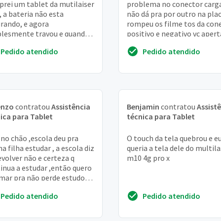
rei um tablet da mutilaiser
problema no conector carg
 , a bateria não esta
não dá pra por outro na pla
rando, e agora
rompeu os filme tos da con
lesmente travou e quando
positivo e negativo vc apert
einicio a tela abre e fecha
power ele acende apare e o
Pedido atendido
Pedido atendido
nho. Gostaria d...
androi...
enzo
contratou
Assistência
Benjamin
contratou
Assist
ica para Tablet
técnica para Tablet
 no chão ,escola deu pra
O touch da tela quebrou e e
a filha estudar , a escola diz
queria a tela dele do multil
evolver não e certeza q
m10 4g pro x
inua a estudar ,então quero
mar pra não perde estudos
inha filha ,quebrou a tela
Pedido atendido
Pedido atendido