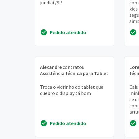
jundiai /SP
comp
kids
segu
simp
eu r
Pedido atendido
sozi
Alexandre
contratou
Lor
Assistência técnica para Tablet
técn
Troca o vidrinho do tablet que
Caiu
quebro o display tá bom
minh
se d
cont
arru
de m
Pedido atendido
,o...