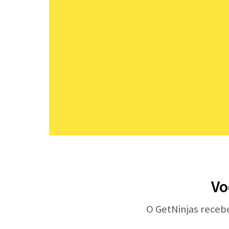
Vo
O GetNinjas receb