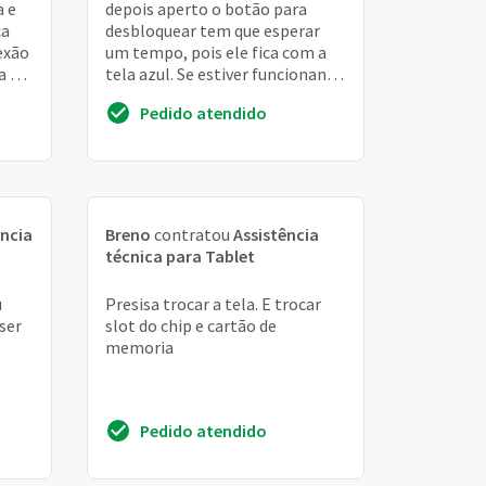
a e
depois aperto o botão para
ca
desbloquear tem que esperar
exão
um tempo, pois ele fica com a
a o
tela azul. Se estiver funcionando
não acontece nada, mas assjm
Pedido atendido
que bl...
ência
Breno
contratou
Assistência
técnica para Tablet
u
Presisa trocar a tela. E trocar
aser
slot do chip e cartão de
memoria
Pedido atendido