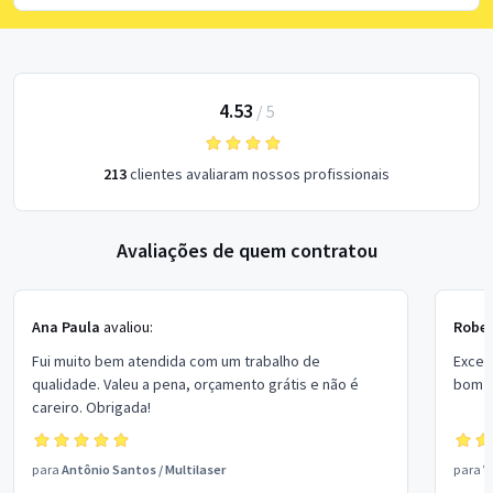
4.53
/
5
213
clientes avaliaram nossos profissionais
Avaliações de quem contratou
Ana Paula
avaliou:
Rober
Fui muito bem atendida com um trabalho de
Excel
qualidade. Valeu a pena, orçamento grátis e não é
bom p
careiro. Obrigada!
para
Antônio Santos
/
Multilaser
para
V