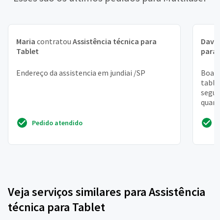
Maria
contratou
Assistência técnica para
Davi 
Tablet
para 
Endereço da assistencia em jundiai /SP
Boa n
table
segur
quand
Gostar
Pedido atendido
Veja serviços similares para Assistência
técnica para Tablet