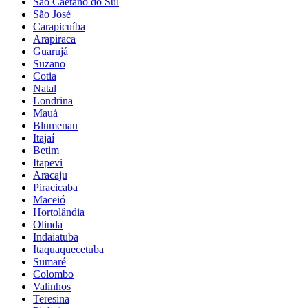
São Caetano do Sul
São José
Carapicuíba
Arapiraca
Guarujá
Suzano
Cotia
Natal
Londrina
Mauá
Blumenau
Itajaí
Betim
Itapevi
Aracaju
Piracicaba
Maceió
Hortolândia
Olinda
Indaiatuba
Itaquaquecetuba
Sumaré
Colombo
Valinhos
Teresina