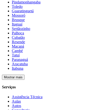
Pindamonhangaba
Toledo
Guaratinguetá
Mossoró
Brusque
Itaguaí
Sertãozinho
Palhoça
Cubatão
Resende
Macapá
Cambé
Tatuí
Paranaguá
Araçatuba
Itabuna
Mostrar mais
Serviços
Assistência Técnica
Aulas
Autos