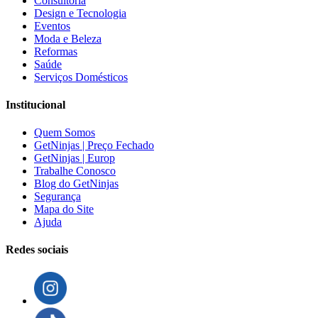
Consultoria
Design e Tecnologia
Eventos
Moda e Beleza
Reformas
Saúde
Serviços Domésticos
Institucional
Quem Somos
GetNinjas | Preço Fechado
GetNinjas | Europ
Trabalhe Conosco
Blog do GetNinjas
Segurança
Mapa do Site
Ajuda
Redes sociais