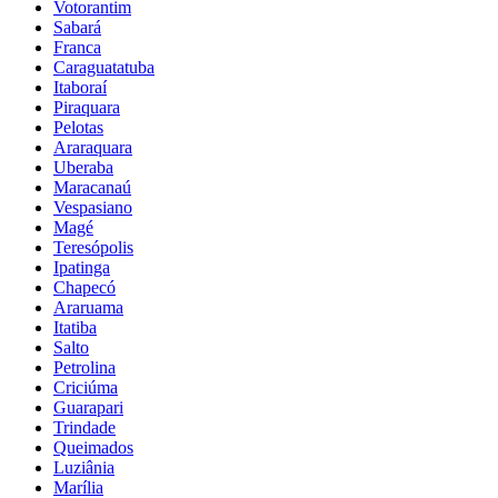
Votorantim
Sabará
Franca
Caraguatatuba
Itaboraí
Piraquara
Pelotas
Araraquara
Uberaba
Maracanaú
Vespasiano
Magé
Teresópolis
Ipatinga
Chapecó
Araruama
Itatiba
Salto
Petrolina
Criciúma
Guarapari
Trindade
Queimados
Luziânia
Marília