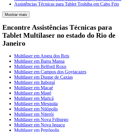
Assistências Técnicas para Tablet Toshiba em Cabo Frio
Mostrar mais
Encontre Assistências Técnicas para
Tablet Multilaser no estado do Rio de
Janeiro
Multilaser em Angra dos Reis
Multilaser em Barra Mansa
Multilaser em Belford Roxo
Multilaser em Campos dos Goytacazes
Multilaser em Duque de Caxias
Multilaser em Itaboraí
Multilaser em Macaé
Multilaser em Magé
Multilaser em Maricá
Multilaser em Mesquita
Multilaser em Nilópolis
Multilaser em Niterói
Multilaser em Nova Friburgo
Multilaser em Nova Iguaçu
Multilaser em Petrópolis