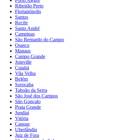
Porto Alegre
Ribeirão Preto
Florianópolis
Santos
Recife
Santo André
Campinas
São Bernardo do Campo
Osasco
Manaus
Campo Grande
Joinville
Cuiabá
Vila Velha
Belém
Sorocaba
Taboão da Serra
São José dos Campos
São Gonçalo
Praia Grande
Jundiaí
Vitória
Canoas
Uberlândia
Juiz de Fora