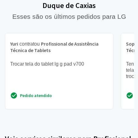
Duque de Caxias
Esses são os últimos pedidos para LG
Yuri
Profissional de Assistência
Soph
contratou
Técnica de Tablets
Técni
Trocar tela do tablet lg g pad v700
Tenho
tela,
trocar
Pedido atendido