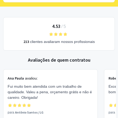
4.53
/
5
213
clientes avaliaram nossos profissionais
Avaliações de quem contratou
Ana Paula
Rober
avaliou:
Fui muito bem atendida com um trabalho de
Excel
qualidade. Valeu a pena, orçamento grátis e não é
bom 
careiro. Obrigada!
Antônio Santos
/
LG
V
para
para