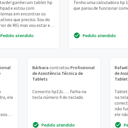
tarde! ganhei um tablet hp
Tenho uma calculadora hp 
hpad e estou com
que parou de funcionar com
lemas em encontrar os
cativos que preciso. Sou do
rior de MG mas vou estar em
o final desse mês. Vocês
Pedido atendido
Pedido atendido
tam esse tip...
sional
Bárbara
contratou
Profissional
Rafael
e
de Assistência Técnica de
de Ass
Tablets
Tablet
b
Conserto hp12c. . . . Falha na
Tablet
dro, ele
tecla número 9 do teclado
na tela
conect
não fu
 possa
ele não
gada
tbm au
Pedido atendido
P
com ...