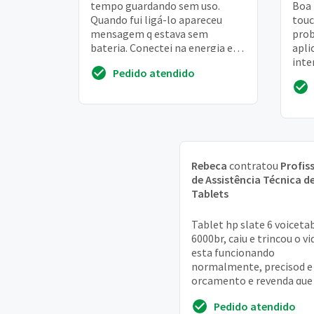
tempo guardando sem uso.
Boa 
Quando fui ligá-lo apareceu
touc
mensagem q estava sem
prob
bateria. Conectei na energia e
apli
liguei o aparelho e apareceu
inte
Pedido atendido
uma mensagem de erro. Des...
bh n
pres
Rebeca
contratou
Profis
de Assistência Técnica d
Tablets
Tablet hp slate 6 voiceta
6000br, caiu e trincou o vi
esta funcionando
normalmente, precisod e
orçamento e revenda que
levar para conserto! obri
Pedido atendido