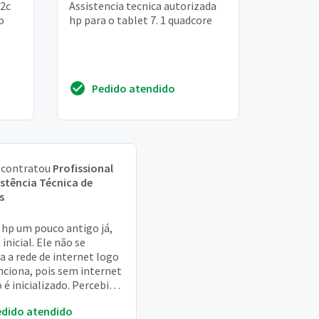
12c
Assistencia tecnica autorizada
o
hp para o tablet 7. 1 quadcore
Pedido atendido
contratou
Profissional
istência Técnica de
s
 hp um pouco antigo já,
 inicial. Ele não se
a a rede de internet logo
nciona, pois sem internet
 é inicializado. Percebi
r o toque na tela está
edido atendido