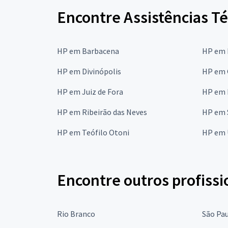
Encontre Assistências Té
HP em Barbacena
HP em 
HP em Divinópolis
HP em 
HP em Juiz de Fora
HP em 
HP em Ribeirão das Neves
HP em 
HP em Teófilo Otoni
HP em 
Encontre outros profissi
Rio Branco
São Pa