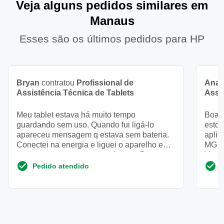
Veja alguns pedidos similares em
Manaus
Esses são os últimos pedidos para HP
Bryan
contratou
Profissional de
Ana 
Assistência Técnica de Tablets
Assi
Meu tablet estava há muito tempo
Boa t
guardando sem uso. Quando fui ligá-lo
estou
apareceu mensagem q estava sem bateria.
aplic
Conectei na energia e liguei o aparelho e
MG ma
apareceu uma mensagem de erro. Des...
Vocês
Pedido atendido