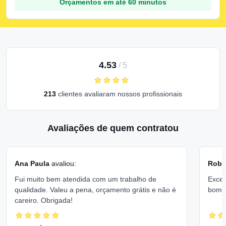
Orçamentos em até 60 minutos
4.53
/
5
213
clientes avaliaram nossos profissionais
Avaliações de quem contratou
Ana Paula
avaliou:
Rober
Fui muito bem atendida com um trabalho de
Excel
qualidade. Valeu a pena, orçamento grátis e não é
bom 
careiro. Obrigada!