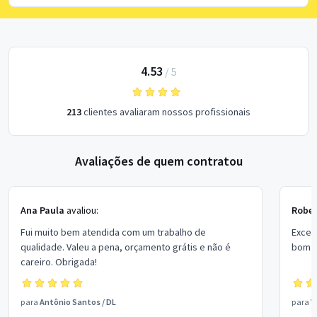
4.53
/
5
213
clientes avaliaram nossos profissionais
Avaliações de quem contratou
Ana Paula
avaliou:
Rober
Fui muito bem atendida com um trabalho de
Excel
qualidade. Valeu a pena, orçamento grátis e não é
bom p
careiro. Obrigada!
para
Antônio Santos
/
DL
para
V