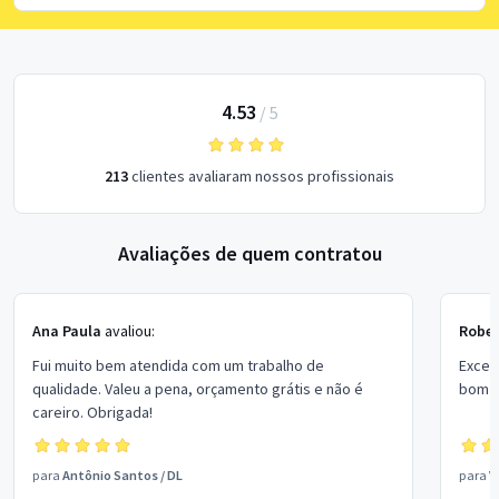
4.53
/
5
213
clientes avaliaram nossos profissionais
Avaliações de quem contratou
Ana Paula
avaliou:
Rober
Fui muito bem atendida com um trabalho de
Excel
qualidade. Valeu a pena, orçamento grátis e não é
bom p
careiro. Obrigada!
para
Antônio Santos
/
DL
para
V