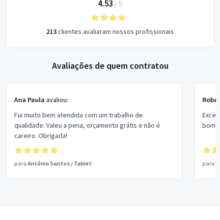
4.53
/
5
213
clientes avaliaram nossos profissionais
Avaliações de quem contratou
Ana Paula
avaliou:
Rober
Fui muito bem atendida com um trabalho de
Excel
qualidade. Valeu a pena, orçamento grátis e não é
bom p
careiro. Obrigada!
para
Antônio Santos
/
Tablet
para
V