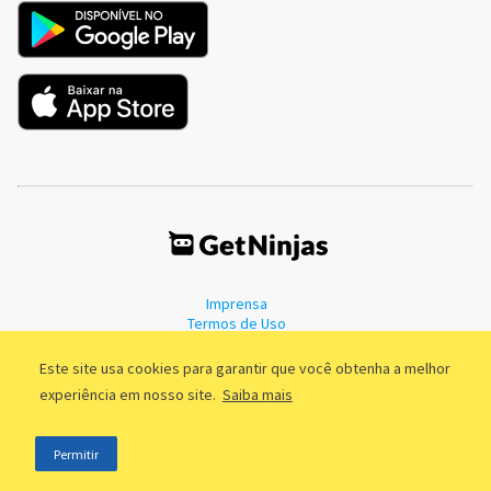
Imprensa
Termos de Uso
Política de Privacidade
Este site usa cookies para garantir que você obtenha a melhor
experiência em nosso site.
Saiba mais
©2011 - 2026, GetNinjas LTDA. CNPJ 55.744.877/0001-89 - Rua Dr.
Permitir
Fernandes Coelho, 85 - 3º andar - São Paulo/SP - Brasil