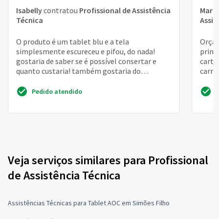
Isabelly
contratou
Profissional de Assistência
Mari
Técnica
Assis
O produto é um tablet blu e a tela
Orçam
simplesmente escureceu e pifou, do nada!
prime
gostaria de saber se é possível consertar e
cartã
quanto custaria! também gostaria do
carre
endereço e telefone do local, q...
puder
Pedido atendido
Veja serviços similares para Profissional
de Assistência Técnica
Assistências Técnicas para Tablet AOC em Simões Filho